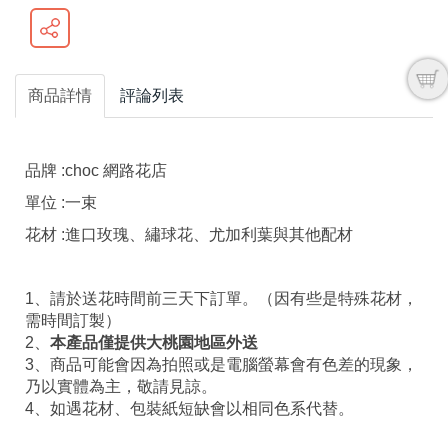
商品詳情
評論列表
品牌 :choc 網路花店
單位 :一束
花材 :進口玫瑰、繡球花
、尤加利葉與其他配材
1、請於送花時間前三天下訂單
。
（因有些是特殊花材，
需時間訂製）
2、
本產品僅提供大桃園地區外送
3、商品可能會因為拍照或是電腦螢幕會有色差的現象，
乃以實體為主，敬請見諒。
4、如遇花材、包裝紙短缺會以相同色系代替。