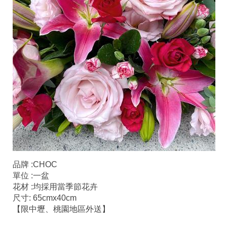
品牌 :CHOC
單位 :一盆
花材 :均採用當季節花卉
尺寸: 65cmx40cm
【限中壢、桃園地區外送】