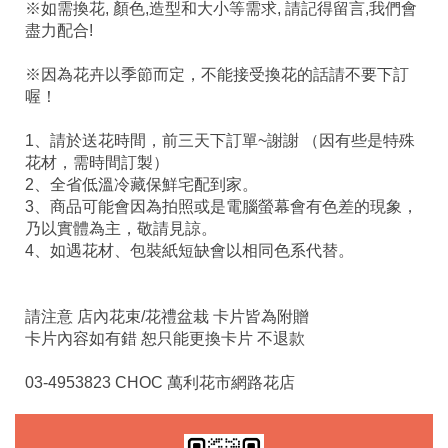
※如需換花, 顏色,造型和大小等需求, 請記得留言,我們會
盡力配合!
※因為花卉以季節而定，不能接受換花的話請不要下訂
喔！
1、請於送花時間，前三天下訂單~謝謝 （因有些是特殊
花材，需時間訂製）
2、全省低溫冷藏保鮮宅配到家。
3、商品可能會因為拍照或是電腦螢幕會有色差的現象，
乃以實體為主，敬請見諒。
4、如遇花材、包裝紙短缺會以相同色系代替。
請注意 店內花束/花禮盆栽 卡片皆為附贈
卡片內容如有錯 恕只能更換卡片 不退款
03-4953823 CHOC 萬利花市網路花店