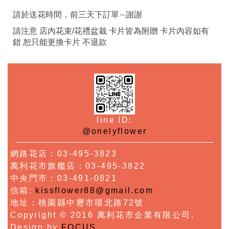
請於送花時間，前三天下訂單∼謝謝
請注意 店內花束/花禮盆栽 卡片皆為附贈 卡片內容如有
錯 恕只能更換卡片 不退款
line ID:
@onelyflower
網路花店：03-495-3823
萬利花市旗艦店：03-495-3822
中央門市：03-491-0821
信箱:
kissflower88@gmail.com
地址：桃園縣中壢市環北路72號
Copyright © 2016 萬利花市企業有限公司.
Design by
FOCUS
.