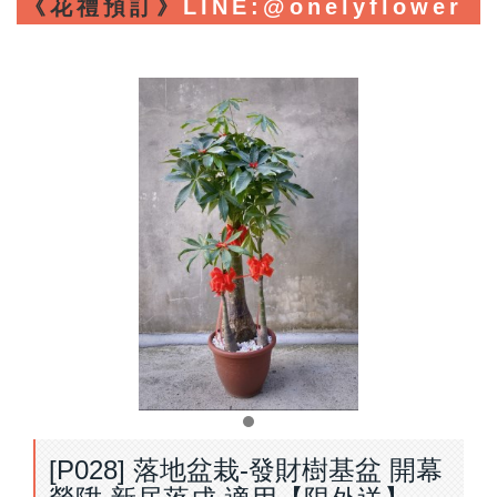
《花禮預訂》
LINE
:@onelyflower
[P028] 落地盆栽-發財樹基盆 開幕