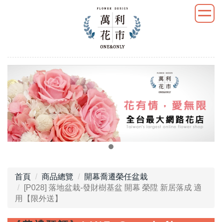
首頁
商品總覽
開幕喬遷榮任盆栽
[P028] 落地盆栽-發財樹基盆 開幕 榮陞 新居落成 適
用【限外送】