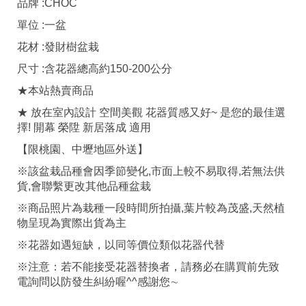
品牌 :CHOC
單位 :一盆
花材 :發財樹盆栽
尺寸 :含花器總高約150-200公分
★本站熱賣商品
★ 放在室內設計 空間美觀 花器質感又好~ 是您的最佳選
擇! 開幕 榮陞 新居落成 適用
【限桃園、中壢地區外送】
※該盆栽品種會因季節變化,市面上較不易取得,若無法供
貨,會聯繫更改其他品種盆栽
※商品照片為栽種一段時間所拍攝,葉片較為茂盛,天然植
物呈現為實際出貨為主
※花器如遇短缺，以同等價位類似花器代替
※注意：若不能接受花器替換者，請務必在購買前先致
電詢問以防發生糾紛喔^^感謝您∼