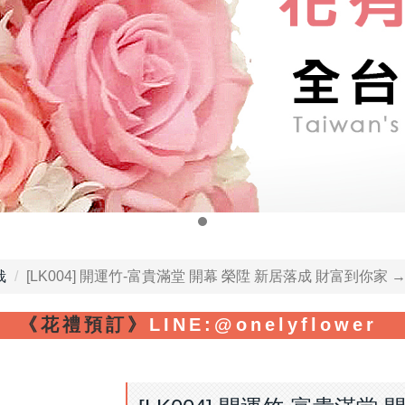
栽
[LK004] 開運竹-富貴滿堂 開幕 榮陞 新居落成 財富到你
《花禮預訂》
LINE
:@onelyflower