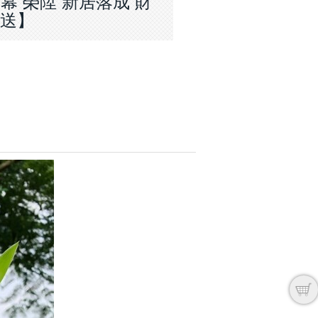
 開幕 榮陞 新居落成 財
外送】