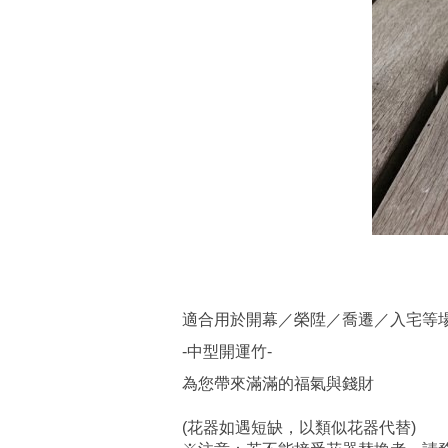
適合用於開幕／榮陞／喬遷／入宅等
-中型開運竹-
為您帶來滿滿的福氣與錢財
(花器如遇短缺，以類似花器代替)