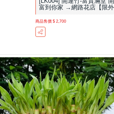
[LK004] 開運竹-富貴滿堂
富到你家 →網路花店【限
商品售價
$ 2,700