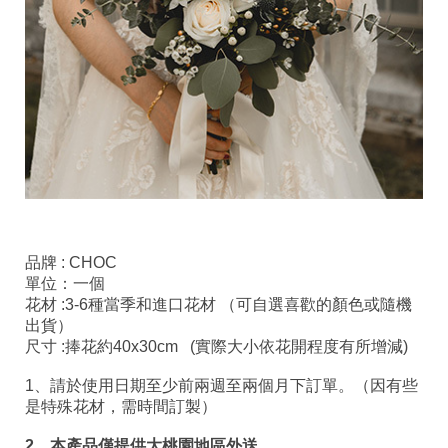
品牌 : CHOC
單位：一個
花材 :3-6種當季和進口花材 （可自選喜歡的顏色或隨機
出貨）
尺寸 :捧花約40x30cm (實際大小依花開程度有所增減)
1、請於使用日期至少前兩週至兩個月下訂單。（因有些
是特殊花材，需時間訂製）
2、本產品僅提供大桃園地區外送