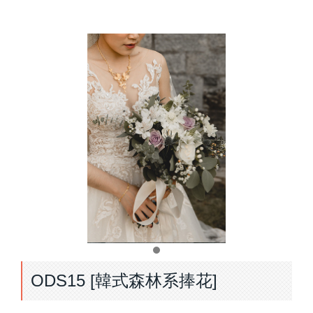
ODS15 [韓式森林系捧花]