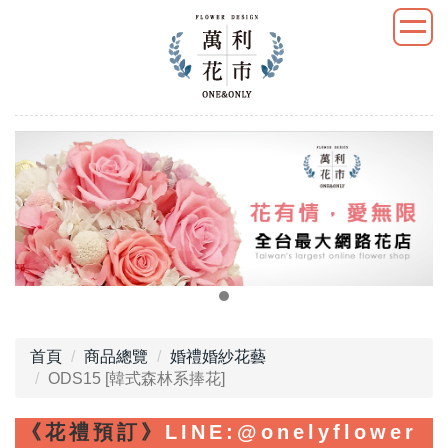
首頁
商品總覽
婚禮婚紗花藝
ODS15 [韓式森林系捧花]
《花禮預訂》
LINE
:@onelyflower