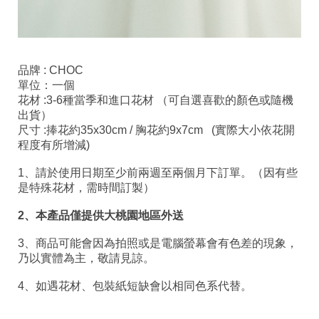
品牌 : CHOC
單位：一個
花材 :3-6種當季和進口花材 （可自選喜歡的顏色或隨機
出貨）
尺寸 :捧花約35x30cm / 胸花約9x7cm (實際大小依花開
程度有所增減)
1、請於使用日期至少前兩週至兩個月下訂單。（因有些
是特殊花材，需時間訂製）
2、本產品僅提供大桃園地區外送
3、商品可能會因為拍照或是電腦螢幕會有色差的現象，
乃以實體為主，敬請見諒。
4、如遇花材、包裝紙短缺會以相同色系代替。