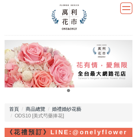
首頁
商品總覽
婚禮婚紗花藝
ODS10 [美式芍藥捧花]
《花禮預訂》
LINE
:@onelyflower